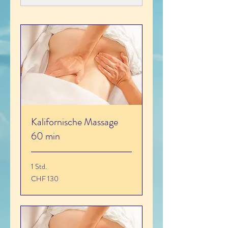
Kalifornische Massage
60 min
1 Std.
130
CHF 130
Schweizer
Franken