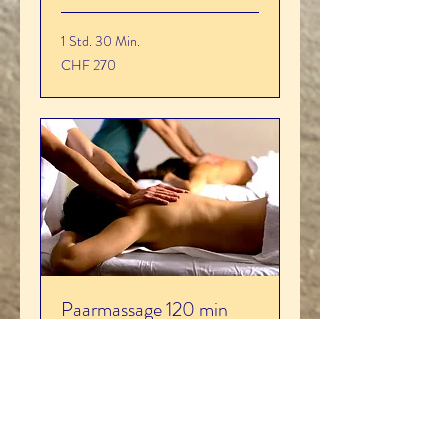
1 Std. 30 Min.
270
CHF 270
Schweizer
Franken
Paarmassage 120 min
Paarmassage / Massage für 2,
Gesamtpreis für beide Personen
120 min
2 Std.