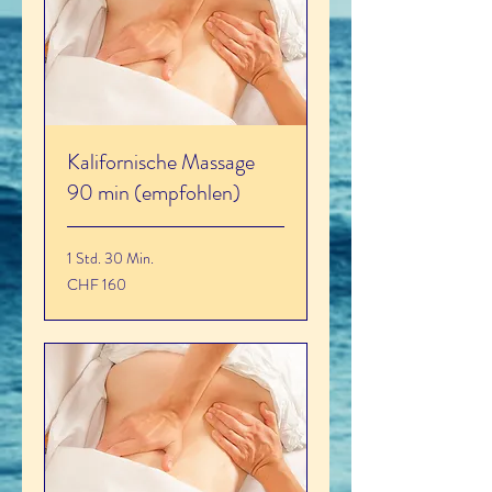
Kalifornische Massage
90 min (empfohlen)
1 Std. 30 Min.
160
CHF 160
Schweizer
Franken