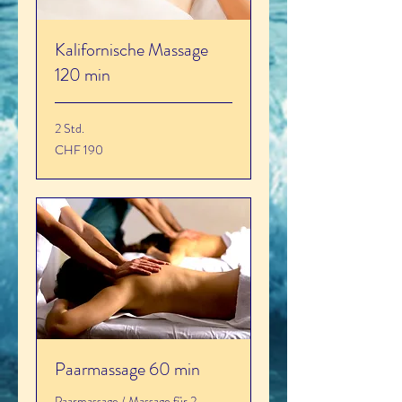
Kalifornische Massage
120 min
2 Std.
190
CHF 190
Schweizer
Franken
Paarmassage 60 min
Paarmassage / Massage für 2,